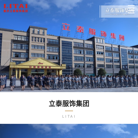
立泰服饰集团
LITAI