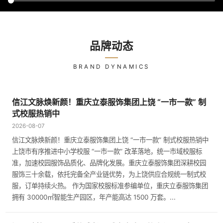
品牌动态
BRAND DYNAMICS
信江文脉焕新颜！重庆立泰服饰集团上饶 “一市一款” 制
式校服热销中
2026-08-07
信江文脉焕新颜！重庆立泰服饰集团上饶 “一市一款” 制式校服热销中
上饶市有序推进中小学校服 “一市一款” 改革落地，统一市域校服标
准，加速校园服饰品质化、品牌化发展。重庆立泰服饰集团深耕校园
服饰三十余载，依托完备全产业链优势，为上饶供应合规统一制式校
服，订单持续火热。 作为国家校服标准参编单位，重庆立泰服饰集团
拥有 30000㎡智能生产园区，年产能高达 1500 万套。...