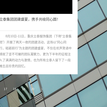
立泰集团团建盛宴，携手共绘同心圆！
8月10日-11日，重庆立泰服饰集团（下称“立泰集
团”）开展了两天一夜的团建活动，这场以“同心同
行，砥砺前行”为主题的团建盛宴，不仅在欢声笑语中
铸就了坚不可摧的团队凝聚力，更为下半年的征程注
入了满满的动力与激情，也为所有立泰人留下了一段
难忘且珍贵的回忆。
17
18
19
20