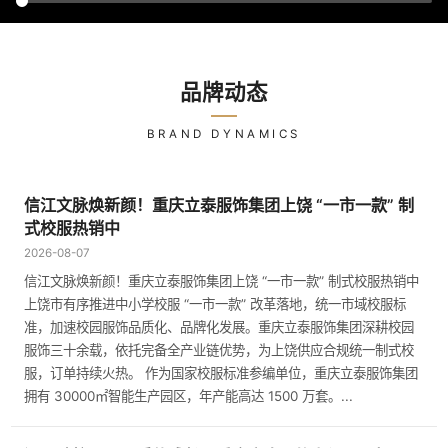
品牌动态
BRAND DYNAMICS
信江文脉焕新颜！重庆立泰服饰集团上饶 “一市一款” 制
式校服热销中
2026-08-07
信江文脉焕新颜！重庆立泰服饰集团上饶 “一市一款” 制式校服热销中
上饶市有序推进中小学校服 “一市一款” 改革落地，统一市域校服标
准，加速校园服饰品质化、品牌化发展。重庆立泰服饰集团深耕校园
服饰三十余载，依托完备全产业链优势，为上饶供应合规统一制式校
服，订单持续火热。 作为国家校服标准参编单位，重庆立泰服饰集团
拥有 30000㎡智能生产园区，年产能高达 1500 万套。...