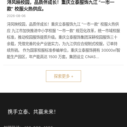
浔风映校园，品质伴成长！重庆立泰服饰九江 “一市一
款” 校服火热供应。
2026-08-06
浔风映校园，品质伴成长！重庆立泰服饰九江 “一市一款” 校服火热供
应 九江市加快推进中小学校服 “一市一款” 规范化改革，统一市域校服
标准，推动校园服饰提质升级。重庆立泰服饰集团深耕校园服饰三十
余载，凭借完善的全产业链实力，为九江供应合规制式校服，订单持
续热销。 作为国家校服标准参编单位，重庆立泰服饰拥有 30000㎡智
能生产园区，年产能高达 1500 万套。集团设立 CNAS...
探索更多 +
携手立泰、共赢未来！