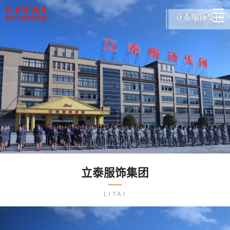
立泰服饰集团
LITAI