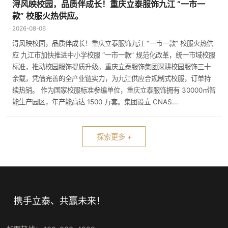
浔风映校园，品质伴成长！重庆立泰服饰九江 “一市一
款” 校服火热供应。
2026-08-06
浔风映校园，品质伴成长！重庆立泰服饰九江 “一市一款” 校服火热供
应 九江市加快推进中小学校服 “一市一款” 规范化改革，统一市域校服
标准，推动校园服饰提质升级。重庆立泰服饰集团深耕校园服饰三十
余载，凭借完善的全产业链实力，为九江供应合规制式校服，订单持
续热销。 作为国家校服标准参编单位，重庆立泰服饰拥有 30000㎡智
能生产园区，年产能高达 1500 万套。集团设立 CNAS...
探索更多 +
携手立泰、共赢未来！