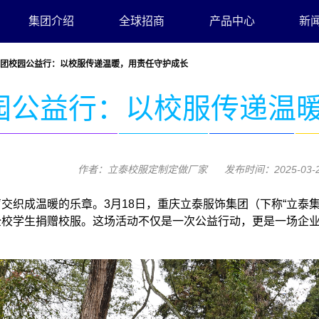
集团介绍
全球招商
产品中心
新
集团校园公益行：以校服传递温暖，用责任守护成长
园公益行：以校服传递温
作者：立泰校服定制定做厂家 发布时间：2025-03-2
交织成温暖的乐章。3月18日，重庆立泰服饰集团（下称“立泰
全校学生捐赠校服。这场活动不仅是一次公益行动，更是一场企