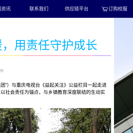
闻资讯
联系我们
供应链平台
订购校服
暖，用责任守护成长
0
集团”）与重庆电视台《益起关注》公益栏目一起走进
业以社会责任为锚点，与乡镇教育深度联结的生动实