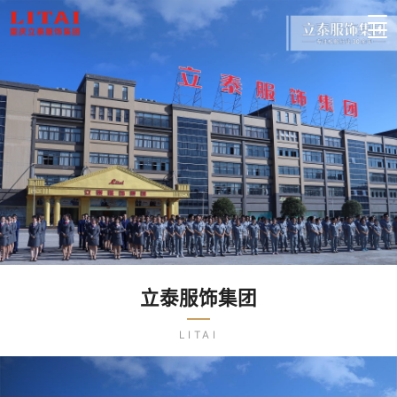
立泰服饰集团
LITAI