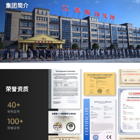
集团简介
荣誉资质