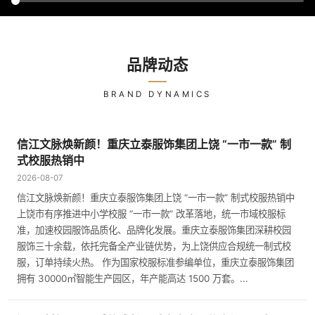
品牌动态
BRAND DYNAMICS
信江文脉焕新颜！重庆立泰服饰集团上饶 “一市一款” 制
式校服热销中
2026-08-07
信江文脉焕新颜！重庆立泰服饰集团上饶 “一市一款” 制式校服热销中
上饶市有序推进中小学校服 “一市一款” 改革落地，统一市域校服标
准，加速校园服饰品质化、品牌化发展。重庆立泰服饰集团深耕校园
服饰三十余载，依托完备全产业链优势，为上饶供应合规统一制式校
服，订单持续火热。 作为国家校服标准参编单位，重庆立泰服饰集团
拥有 30000㎡智能生产园区，年产能高达 1500 万套。...