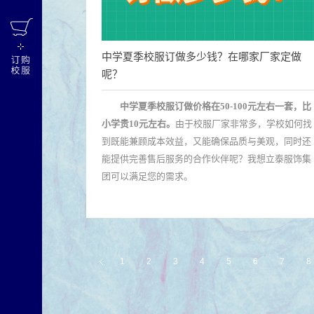
中学夏季校服订做多少钱？在哪家厂家定做
呢？
中学夏季校服订做价格在50-100元左右一套，比
小学贵10元左右。
由于校服厂家非常多，学校如何找
到既能兼顾成本效益，又能确保品质与美观，同时还
能提供完善售后服务的合作伙伴呢？我想立泰服饰集
团可以满足您的需求。
1
2
3
4
5
6
7
8