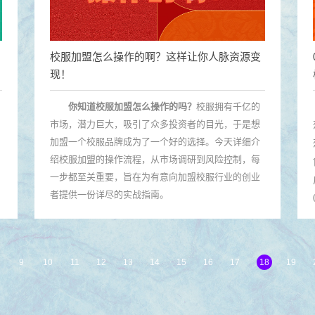
校服加盟怎么操作的啊？这样让你人脉资源变
现！
你知道校服加盟怎么操作的吗？
校服拥有千亿的
市场，潜力巨大，吸引了众多投资者的目光，于是想
加盟一个校服品牌成为了一个好的选择。今天详细介
绍校服加盟的操作流程，从市场调研到风险控制，每
一步都至关重要，旨在为有意向加盟校服行业的创业
者提供一份详尽的实战指南。
9
10
11
12
13
14
15
16
17
18
19