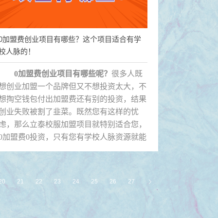
0加盟费创业项目有哪些？这个项目适合有学
校人脉的！
0加盟费创业项目有哪些呢？
很多人既
想创业加盟一个品牌但又不想投资太大，不
想掏空钱包付出加盟费还有别的投资，结果
创业失败被割了韭菜。既然您有这样的忧
虑，那么立泰校服加盟项目就特别适合您，
0加盟费0投资，只有您有学校人脉资源就能
成为我们的资源合伙人，享受高提成收入，
下面具体来了解下吧！
20
21
22
23
24
25
26
27