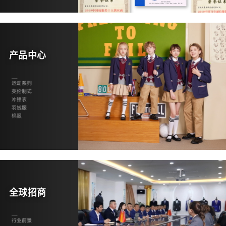
产品中心
全球招商