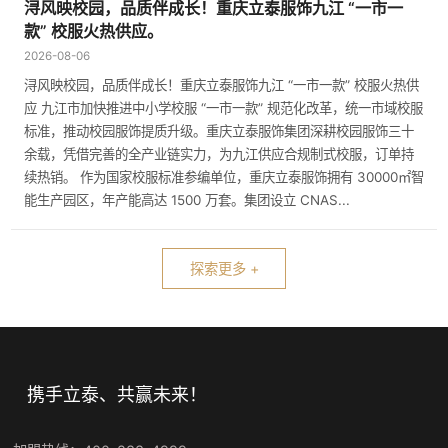
浔风映校园，品质伴成长！重庆立泰服饰九江 “一市一
款” 校服火热供应。
2026-08-06
浔风映校园，品质伴成长！重庆立泰服饰九江 “一市一款” 校服火热供
应 九江市加快推进中小学校服 “一市一款” 规范化改革，统一市域校服
标准，推动校园服饰提质升级。重庆立泰服饰集团深耕校园服饰三十
余载，凭借完善的全产业链实力，为九江供应合规制式校服，订单持
续热销。 作为国家校服标准参编单位，重庆立泰服饰拥有 30000㎡智
能生产园区，年产能高达 1500 万套。集团设立 CNAS...
探索更多 +
携手立泰、共赢未来！