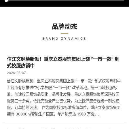
品牌动态
BRAND DYNAMICS
信江文脉焕新颜！重庆立泰服饰集团上饶 “一市一款” 制
式校服热销中
2026-08-07
信江文脉焕新颜！重庆立泰服饰集团上饶 “一市一款” 制式校服热销中
上饶市有序推进中小学校服 “一市一款” 改革落地，统一市域校服标
准，加速校园服饰品质化、品牌化发展。重庆立泰服饰集团深耕校园
服饰三十余载，依托完备全产业链优势，为上饶供应合规统一制式校
服，订单持续火热。 作为国家校服标准参编单位，重庆立泰服饰集团
拥有 30000㎡智能生产园区，年产能高达 1500 万套。...