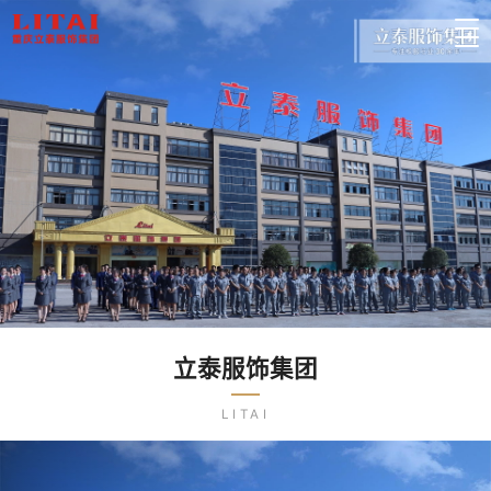
立泰服饰集团
LITAI